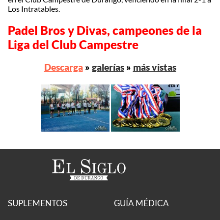
Los Intratables.
Padel Bros y Divas, campeones de la
Liga del Club Campestre
Descarga
»
galerías
»
más vistas
SUPLEMENTOS
GUÍA MÉDICA