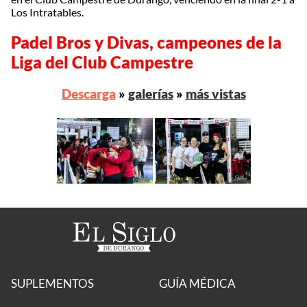
Los Intratables.
Padel Bros y Divas, campeones de la
Liga del Club Campestre
Descarga
»
galerías
»
más vistas
SUPLEMENTOS
GUÍA MÉDICA