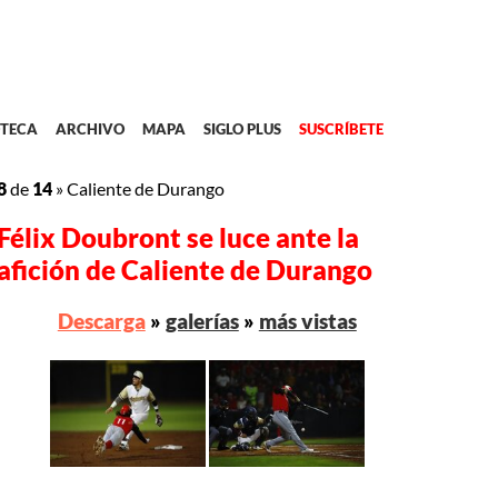
TECA
ARCHIVO
MAPA
SIGLO PLUS
SUSCRÍBETE
8
de
14
»
Caliente de Durango
Félix Doubront se luce ante la
afición de Caliente de Durango
Descarga
»
galerías
»
más vistas