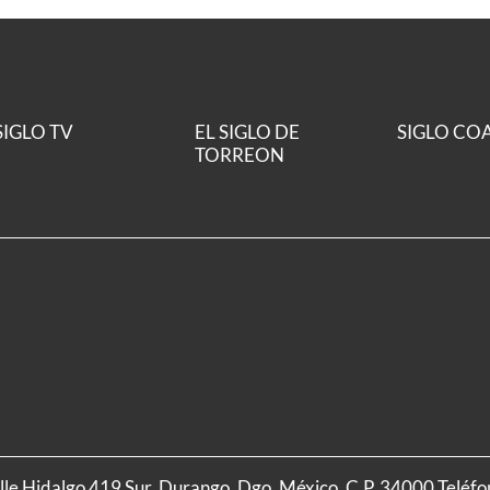
SIGLO TV
EL SIGLO DE
SIGLO CO
TORREON
alle Hidalgo 419 Sur, Durango, Dgo. México, C.P. 34000 Teléf