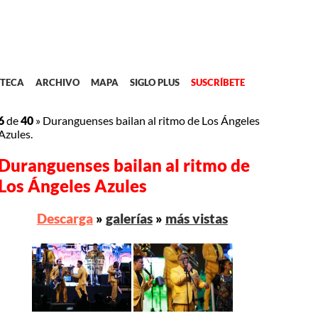
TECA
ARCHIVO
MAPA
SIGLO PLUS
SUSCRÍBETE
6
de
40
»
Duranguenses bailan al ritmo de Los Ángeles
Azules.
Duranguenses bailan al ritmo de
Los Ángeles Azules
Descarga
»
galerías
»
más vistas