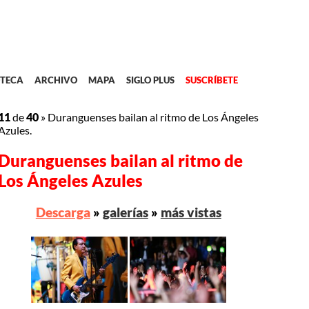
TECA
ARCHIVO
MAPA
SIGLO PLUS
SUSCRÍBETE
11
de
40
»
Duranguenses bailan al ritmo de Los Ángeles
Azules.
Duranguenses bailan al ritmo de
Los Ángeles Azules
Descarga
»
galerías
»
más vistas