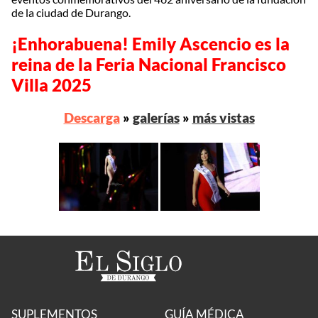
de la ciudad de Durango.
¡Enhorabuena! Emily Ascencio es la
reina de la Feria Nacional Francisco
Villa 2025
Descarga
»
galerías
»
más vistas
SUPLEMENTOS
GUÍA MÉDICA