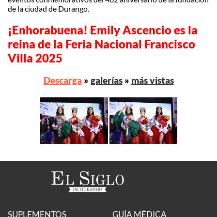
de la ciudad de Durango.
¡Enhorabuena! Emily Ascencio es la
reina de la Feria Nacional Francisco
Villa 2025
Descarga
»
galerías
»
más vistas
SUPLEMENTOS
GUÍA MÉDICA