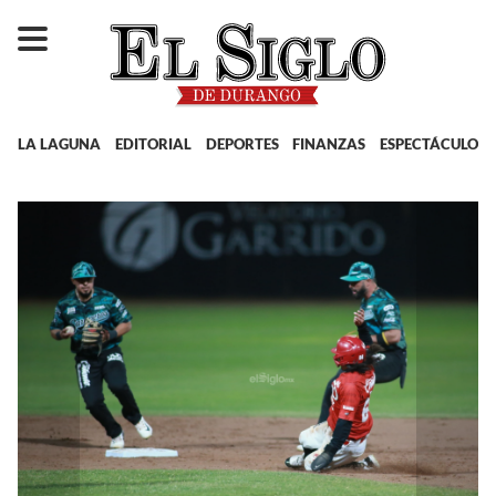
LA LAGUNA
EDITORIAL
DEPORTES
FINANZAS
ESPECTÁCULOS