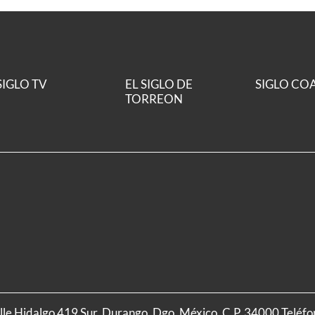
SIGLO TV
EL SIGLO DE
SIGLO CO
TORREON
alle Hidalgo 419 Sur, Durango, Dgo. México, C.P. 34000 Teléf