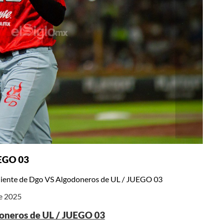
UEGO 03
liente de Dgo VS Algodoneros de UL / JUEGO 03
de 2025
doneros de UL / JUEGO 03