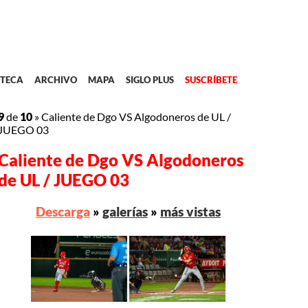
TECA
ARCHIVO
MAPA
SIGLO PLUS
SUSCRÍBETE
9
de
10
»
Caliente de Dgo VS Algodoneros de UL /
JUEGO 03
Caliente de Dgo VS Algodoneros
de UL / JUEGO 03
Descarga
»
galerías
»
más vistas