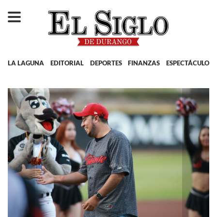
LA LAGUNA
EDITORIAL
DEPORTES
FINANZAS
ESPECTÁCULOS