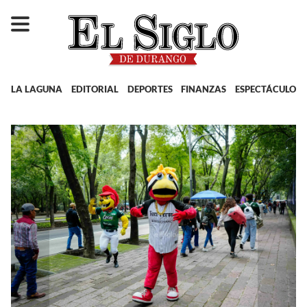
LA LAGUNA
EDITORIAL
DEPORTES
FINANZAS
ESPECTÁCULOS