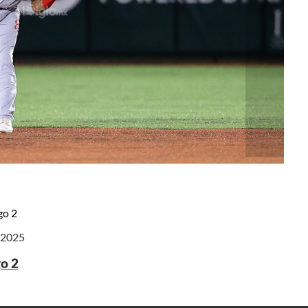
go 2
e 2025
go 2