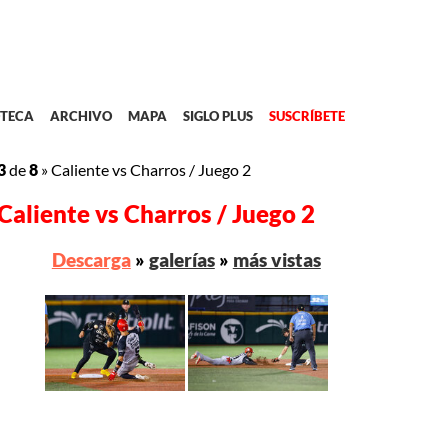
TECA
ARCHIVO
MAPA
SIGLO PLUS
SUSCRÍBETE
3
de
8
»
Caliente vs Charros / Juego 2
Caliente vs Charros / Juego 2
Descarga
»
galerías
»
más vistas