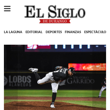
LA LAGUNA
EDITORIAL
DEPORTES
FINANZAS
ESPECTÁCULOS