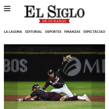
LA LAGUNA
EDITORIAL
DEPORTES
FINANZAS
ESPECTÁCULOS