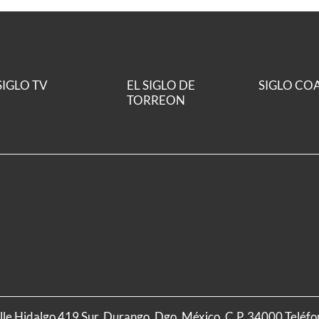
SIGLO TV
EL SIGLO DE
SIGLO CO
TORREON
alle Hidalgo 419 Sur, Durango, Dgo. México, C.P. 34000 Teléf