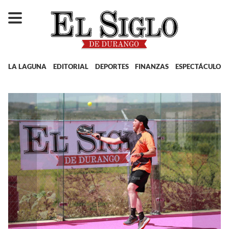
LA LAGUNA
EDITORIAL
DEPORTES
FINANZAS
ESPECTÁCULOS