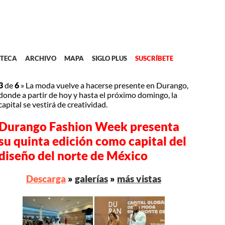
TECA
ARCHIVO
MAPA
SIGLO PLUS
SUSCRÍBETE
3
de
6
»
La moda vuelve a hacerse presente en Durango,
donde a partir de hoy y hasta el próximo domingo, la
capital se vestirá de creatividad.
Durango Fashion Week presenta
su quinta edición como capital del
diseño del norte de México
Descarga
»
galerías
»
más vistas