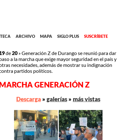
TECA
ARCHIVO
MAPA
SIGLO PLUS
SUSCRÍBETE
19
de
20
»
Generación Z de Durango se reunió para dar
paso a la marcha que exige mayor seguridad en el país y
otras necesidades, además de mostrar su indignación
contra partidos políticos.
MARCHA GENERACIÓN Z
Descarga
»
galerías
»
más vistas