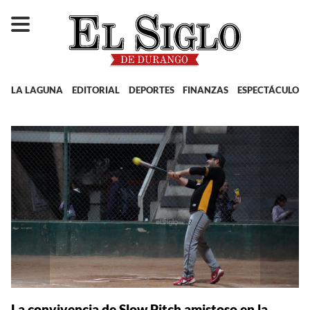
LA LAGUNA
EDITORIAL
DEPORTES
FINANZAS
ESPECTÁCULOS
La convivencia de Slow Pitch amistoso en la