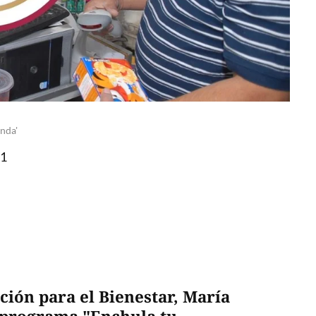
nda'
11
ión para el Bienestar, María