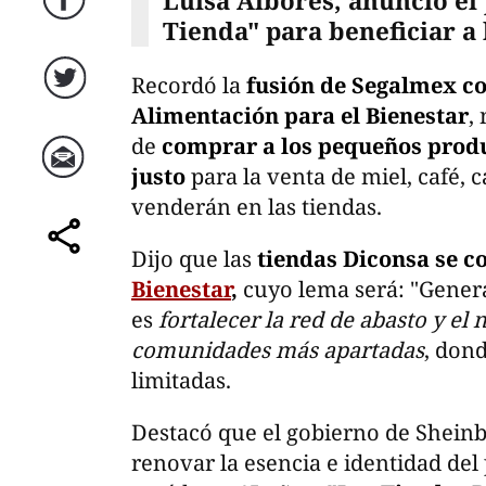
Luisa Albores, anunció e
Facebook
Tienda" para beneficiar a
Recordó la
fusión de Segalmex co
Twitter
Alimentación para el Bienestar
,
de
comprar a los pequeños produ
justo
para la venta de miel, café, 
Correo
venderán en las tiendas.
Dijo que las
tiendas Diconsa se c
comparte
Bienestar
,
cuyo lema será: "Genera
es
fortalecer la red de abasto y el
comunidades más apartadas
, don
limitadas.
Destacó que el gobierno de Sheinb
renovar la esencia e identidad del