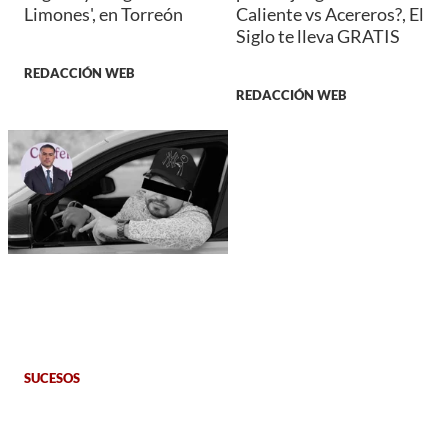
Limones', en Torreón
Caliente vs Acereros?, El
Siglo te lleva GRATIS
REDACCIÓN WEB
REDACCIÓN WEB
SUCESOS
¡Sale a la luz!, el video
de César Gastélum en el