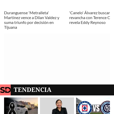
Duranguense 'Metralleta'
'Canelo' Álvarez buscará 
Martínez vence a Dilan Valdez y
revancha con Terence Cra
suma triunfo por decisión en
revela Eddy Reynoso
Tijuana
TENDENCIA