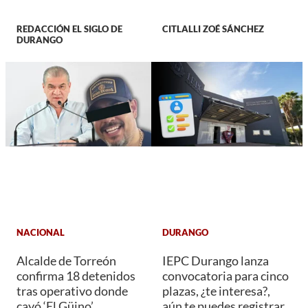
REDACCIÓN EL SIGLO DE
CITLALLI ZOÉ SÁNCHEZ
DURANGO
NACIONAL
DURANGO
Alcalde de Torreón
IEPC Durango lanza
confirma 18 detenidos
convocatoria para cinco
tras operativo donde
plazas, ¿te interesa?,
cayó ‘El Güino’
aún te puedes registrar