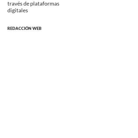
través de plataformas
digitales
REDACCIÓN WEB
LECTURAS ANTERIORES
Camila Cabello deslumbra con top metálico en portada
de revista
Fotografías
más vistas