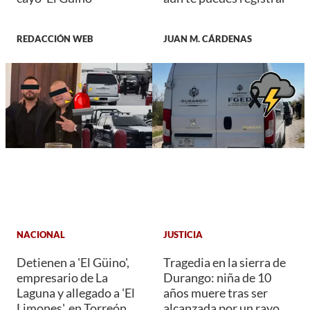
REDACCIÓN WEB
JUAN M. CÁRDENAS
NACIONAL
JUSTICIA
Detienen a 'El Güino',
Tragedia en la sierra de
empresario de La
Durango: niña de 10
Laguna y allegado a 'El
años muere tras ser
Limones', en Torreón
alcanzada por un rayo