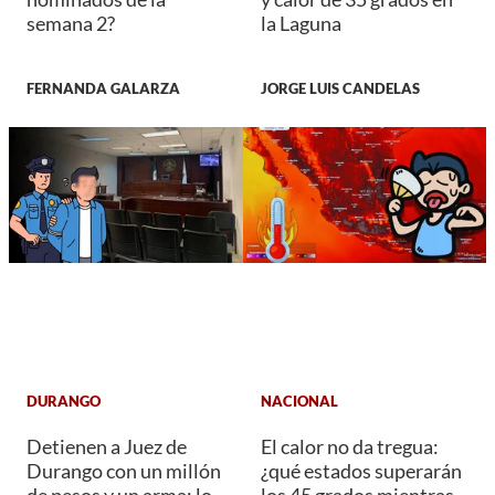
semana 2?
la Laguna
FERNANDA GALARZA
JORGE LUIS CANDELAS
DURANGO
NACIONAL
Detienen a Juez de
El calor no da tregua:
Durango con un millón
¿qué estados superarán
de pesos y un arma; lo
los 45 grados mientras