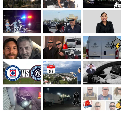
llones de dólares por
o, hijo de 'El Chapo'