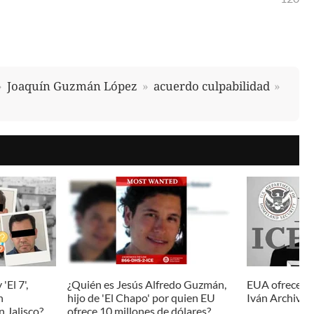
Joaquín Guzmán López
acuerdo culpabilidad
'El 7',
¿Quién es Jesús Alfredo Guzmán,
EUA ofrece mi
n
hijo de 'El Chapo' por quien EU
Iván Archivald
 Jalisco?
ofrece 10 millones de dólares?