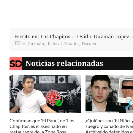
Escrito en:
Los Chapitos
Ovidio Guzmán López
EU
Guzmán,, federal, Estados, Fiscalía
Noticias relacionadas
Confirman que 'El Panu', de 'Los
¿Quiénes son 'El Niño' y 
Chapitos', es el asesinado en
suegro y cuñado de Ivá
restaurante de la Zona Rosa
Archivaldo detenidos en