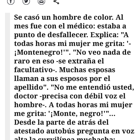
Facebook
Twitter
Correo
comparte
Se casó un hombre de color. Al
mes fue con el médico: estaba a
punto de desfallecer. Explica: "A
todas horas mi mujer me grita: '-
¡Montenegro!'". "No veo nada de
raro en eso -se extraña el
facultativo-. Muchas esposas
llaman a sus esposos por el
apellido". "No me entendió usted,
doctor -precisa con débil voz el
hombre-. A todas horas mi mujer
me grita: '¡Monte, negro!'"...
Desde la parte de atrás del
atestado autobús pregunta en voz
alta la curvilínea muchacha: