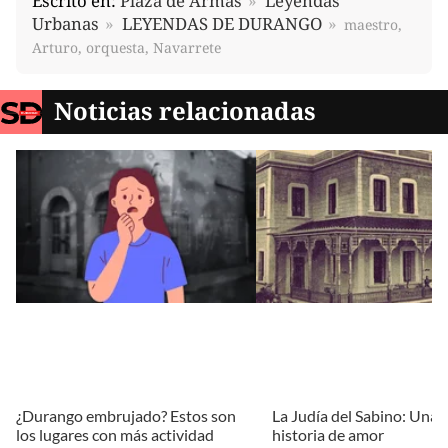
Escrito en:
Plaza de Armas
Leyendas
Urbanas
LEYENDAS DE DURANGO
maestro,
Arturo, orquesta, Navarrete
Noticias relacionadas
¿Durango embrujado? Estos son
La Judía del Sabino: Una t
los lugares con más actividad
historia de amor