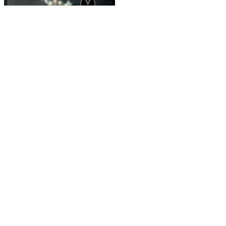
JUSTICIA
Hombre es localizado
sin vida al interior de
vivienda en colonia
Valle del Guadiana
REDACCIÓN EL SIGLO DE
DURANGO
LECTURAS ANTERIORES