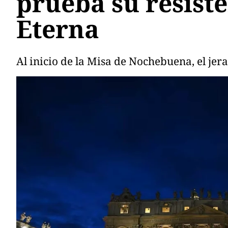
prueba su resiste
Eterna
Al inicio de la Misa de Nochebuena, el jera