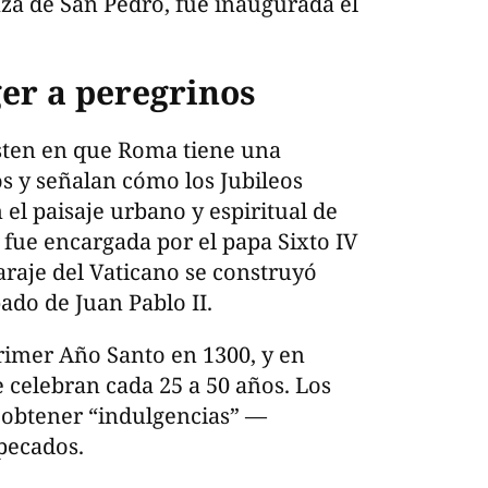
laza de San Pedro, fue inaugurada el
ger a peregrinos
isten en que Roma tiene una
os y señalan cómo los Jubileos
 el paisaje urbano y espiritual de
a fue encargada por el papa Sixto IV
garaje del Vaticano se construyó
pado de Juan Pablo II.
primer Año Santo en 1300, y en
 celebran cada 25 a 50 años. Los
 obtener “indulgencias” —
 pecados.