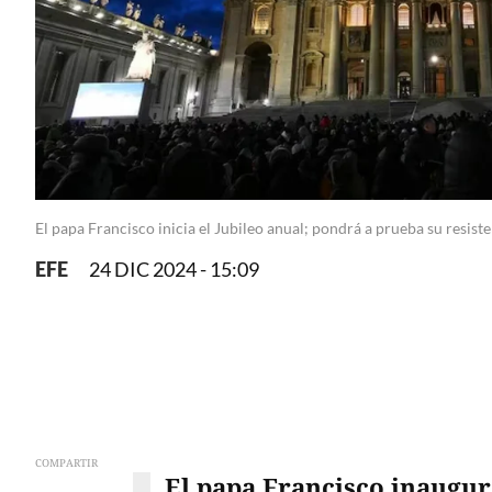
El papa Francisco inicia el Jubileo anual; pondrá a prueba su resist
EFE
24 DIC 2024 - 15:09
COMPARTIR
El papa Francisco inaugur