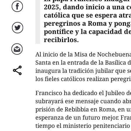
2025, dando inicio a una c
Facebook
católica que se espera atr
peregrinos a Roma y ponga
pontífice y la capacidad d
Twitter
recibirlos.
Al inicio de la Misa de Nochebuena
Correo
Santa en la entrada de la Basílica
inaugura la tradición jubilar que s
comparte
los fieles católicos realizan pereg
Francisco ha dedicado el Jubileo d
subrayará ese mensaje cuando abra
prisión de Rebibbia en Roma, en un
esperanza de un futuro mejor. Fr
tiempo el ministerio penitenciario