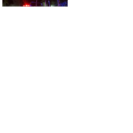
JUSTICIA
Reportan asalto a Oxxo
en Santa Fe;
autoridades no logran
ubicar a la denunciante
REDACCIÓN EL SIGLO DE
DURANGO
LECTURAS ANTERIORES