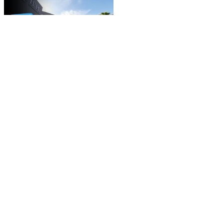
DURANGO
IEPC Durango lanza
convocatoria para cinco
plazas, ¿te interesa?,
aún te puedes registrar
JUAN M. CÁRDENAS
LECTURAS ANTERIORES