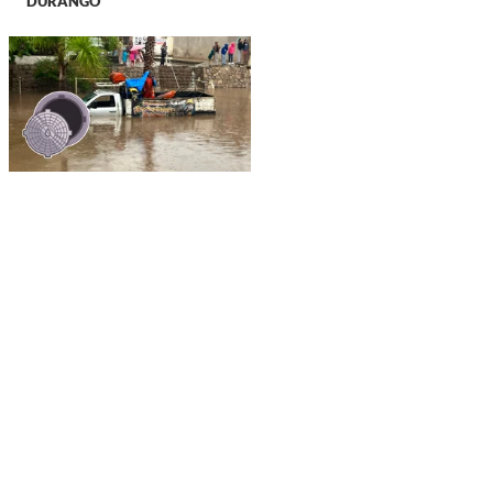
DURANGO
DURANGO
Tras acusaciones de
vecinos, AMD niega
haber clausurado
alcantarilla en Primo de
Verdad