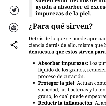
suelen estar hechos de hi
ayuda a absorber el exceso
impurezas de la piel.
Twitter
¿Para qué sirven?
Correo
Detrás de lo que se puede aprecia
ciencia detrás de ello, misma que
comparte
demuestra que estos sirven para
Absorber impurezas
: Los pi
líquido de los granos, reducie
proceso de curación.
Proteger la piel
: Actúan como 
suciedad, las bacterias y la te
grano, lo cual puede empeorar 
Reducir la inflamación
: Al a