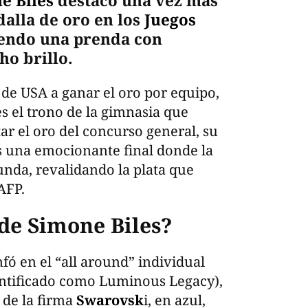
e Biles
destacó una vez más
alla de oro en los
Juegos
iendo una prenda con
o brillo.
de USA a ganar el oro por equipo,
s el trono de la gimnasia que
ar el oro del concurso general, su
as una emocionante final donde la
nda, revalidando la plata que
AFP.
 de Simone Biles?
nfó en el “all around” individual
entificado como Luminous Legacy),
de la firma
Swarovsk
i, en azul,