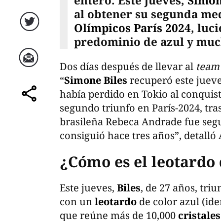
entero. Este jueves,
Simon
al obtener su segunda med
Olímpicos París 2024
, luc
Twitter
predominio de azul y much
Dos días después de llevar al
team
Correo
“
Simone Biles
recuperó este jueve
había perdido en Tokio al conquist
comparte
segundo triunfo en París-2024, tr
brasileña Rebeca Andrade fue segu
consiguió hace tres años”, detalló 
¿Cómo es el leotardo
Este jueves,
Biles
, de 27 años, triu
con un
leotardo
de color azul (id
que reúne más de 10,000
cristales