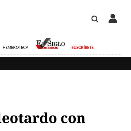
HEMEROTECA
SUSCRÍBETE
 leotardo con