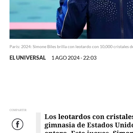
París: 2024: Simone Biles brilla con leotardo con 10,000 cristales 
EL UNIVERSAL
1 AGO 2024 - 22:03
COMPARTIR
Los
leotardos
con
cristale
gimnasia de Estados Unid
Facebook