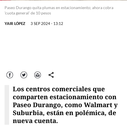
Paseo Durango quita plumas en estacionamiento; ahora cobra
'cuota general' de 10 pesos
YAIR LÓPEZ
3 SEP 2024 - 13:12
Facebook
Twitter
Correo
comparte
Los centros comerciales que
comparten estacionamiento con
Paseo Durango, como Walmart y
Suburbia, están en polémica, de
nueva cuenta.