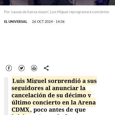
Por 'causas de fuerza mayor', Luis Miguel reprogramará conciertos
EL UNIVERSAL
26 OCT 2024 - 14:36
Facebook
Twitter
Correo
comparte
Luis Miguel sorprendió a sus
seguidores al anunciar
la
cancelación de su décimo y
último
concierto en la Arena
CDMX
, poco antes de que