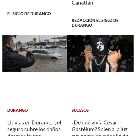
Canatlán
EL SIGLO DE DURANGO
REDACCIÓN EL SIGLO DE
DURANGO
DURANGO
SUCESOS
Lluvias en Durango: ¿el
¿De qué vivía César
seguro cubre los daños
Gastélum? Salen a la luz
de un auto por
sus negocios más allá de