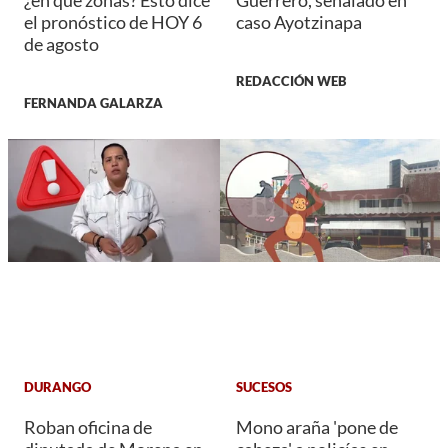
¿en qué zonas? Esto dice
Guerrero, señalado en
el pronóstico de HOY 6
caso Ayotzinapa
de agosto
REDACCIÓN WEB
FERNANDA GALARZA
DURANGO
SUCESOS
Roban oficina de
Mono araña 'pone de