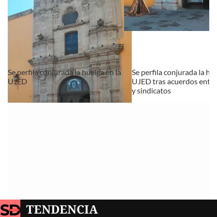
Se perfila conjurada la huelga en la
Se perfila conjurada la hue
UJED
UJED tras acuerdos entre
y sindicatos
TENDENCIA