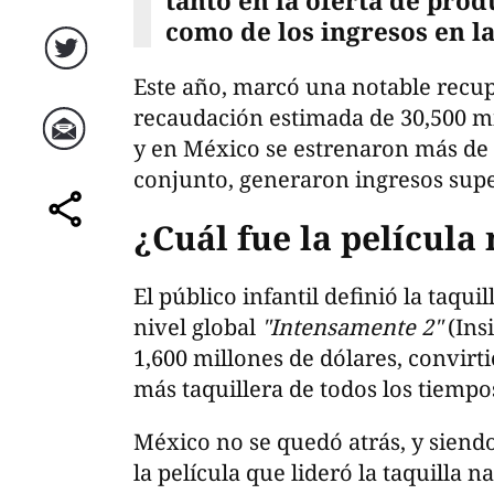
tanto en la oferta de pro
como de los ingresos en la
Twitter
Este año, marcó una notable recu
recaudación estimada de 30,500 mi
y en México se estrenaron más de
Correo
conjunto, generaron ingresos supe
¿Cuál fue la película 
comparte
El público infantil definió la taqu
nivel global
"Intensamente 2"
(Ins
1,600 millones de dólares, convirt
más taquillera de todos los tiempo
México no se quedó atrás, y siend
la película que lideró la taquilla 