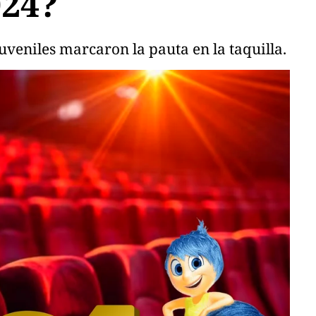
024?
juveniles marcaron la pauta en la taquilla.