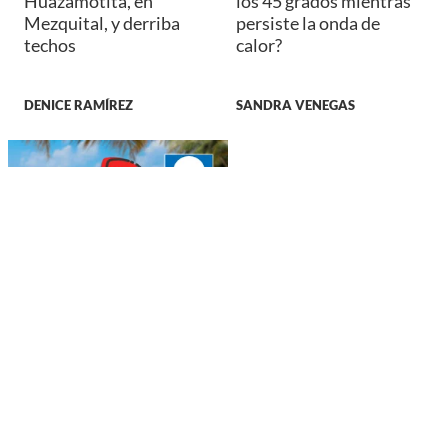
Huazamotita, en
los 45 grados mientras
Mezquital, y derriba
persiste la onda de
techos
calor?
DENICE RAMÍREZ
SANDRA VENEGAS
NACIONAL
¿Vacaciones en la