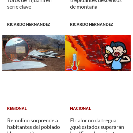
Toros de Tijuana en
trepidantes descensos
serie clave
de montaña
RICARDO HERNANDEZ
RICARDO HERNANDEZ
REGIONAL
NACIONAL
Remolino sorprende a
El calor no da tregua:
habitantes del poblado
¿qué estados superarán