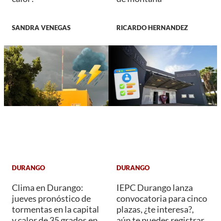
SANDRA VENEGAS
RICARDO HERNANDEZ
DURANGO
DURANGO
Clima en Durango:
IEPC Durango lanza
jueves pronóstico de
convocatoria para cinco
tormentas en la capital
plazas, ¿te interesa?,
y calor de 35 grados en
aún te puedes registrar