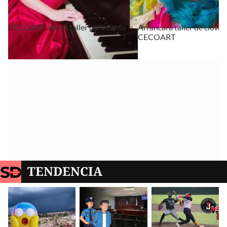
CECOART abrirá taller para canto
Arrancará taller de clown 
CECOART
TENDENCIA