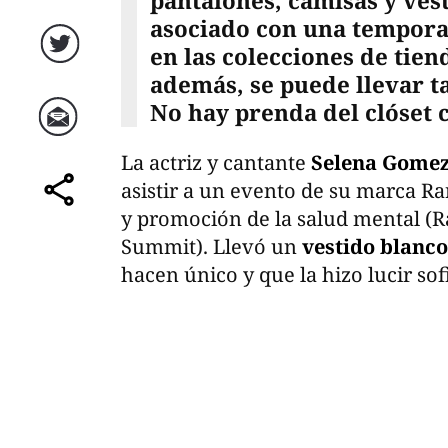
pantalones, camisas y ves
asociado con una temporad
en las colecciones de tie
Twitter
además, se puede llevar t
No hay prenda del clóset 
Correo
La actriz y cantante
Selena Gome
asistir a un evento de su marca Ra
comparte
y promoción de la salud mental (
Summit). Llevó un
vestido blanco
hacen único y que la hizo lucir so