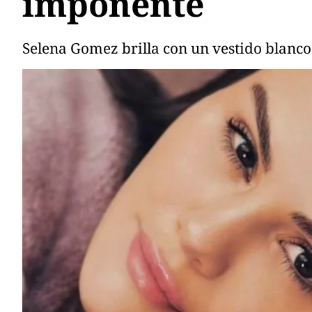
imponente
Selena Gomez brilla con un vestido blanco 