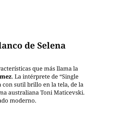
lanco de Selena
racterísticas que más llama la
omez
. La intérprete de “Single
on sutil brillo en la tela, de la
ma australiana Toni Maticevski.
gado moderno.