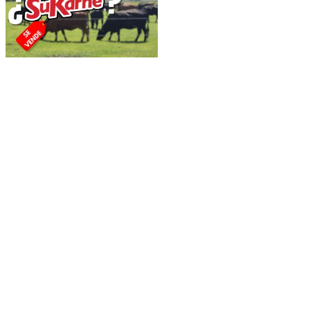
NACIONAL
¿Está en venta SuKarne?
Qué sabemos sobre la
empresa sinaloense
exportadora de carne
EMILIO BARRIENTOS
LECTURAS ANTERIORES