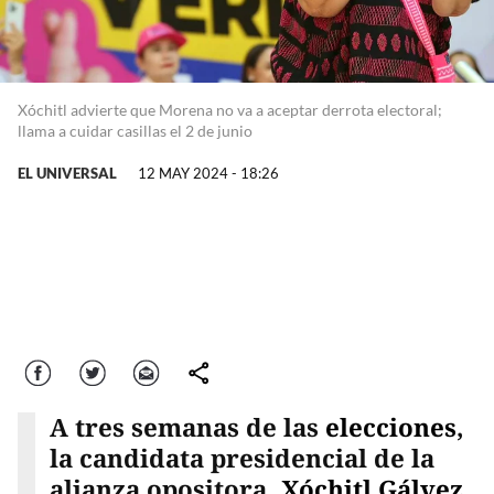
Xóchitl advierte que Morena no va a aceptar derrota electoral;
llama a cuidar casillas el 2 de junio
EL UNIVERSAL
12 MAY 2024 - 18:26
Facebook
Twitter
Correo
comparte
A tres semanas de las
elecciones
,
la candidata presidencial de la
alianza opositora,
Xóchitl Gálvez