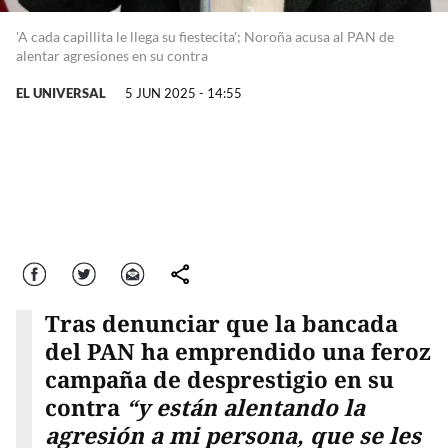
'A cada capillita le llega su fiestecita'; Noroña acusa al PAN de
alentar agresiones en su contra
EL UNIVERSAL
5 JUN 2025 - 14:55
Facebook
Twitter
Correo
comparte
Tras denunciar que la bancada
del PAN ha emprendido una feroz
campaña de desprestigio en su
contra
“y están alentando la
agresión a mi persona, que se les