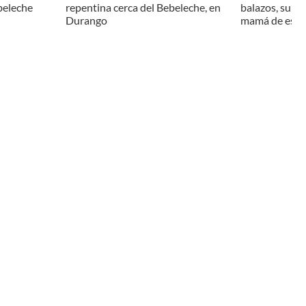
beleche
repentina cerca del Bebeleche, en
balazos, su es
Durango
mamá de estar