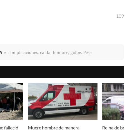
109
a
complicaciones, caída, hombre, golpe. Pese
e falleció
Muere hombre de manera
Reina de belle