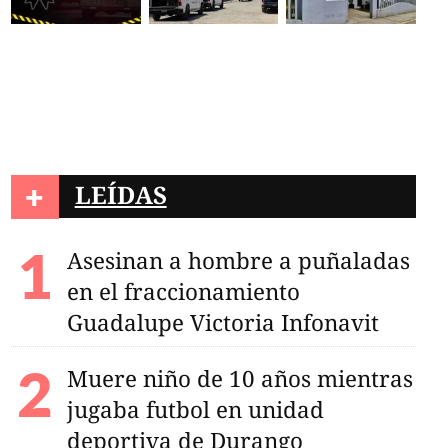
poso acusa a su
 detrás del crimen
+
LEÍDAS
Asesinan a hombre a puñaladas
en el fraccionamiento
Guadalupe Victoria Infonavit
Muere niño de 10 años mientras
jugaba futbol en unidad
deportiva de Durango