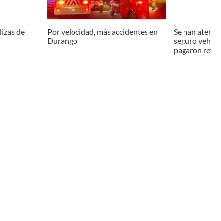
izas de
Por velocidad, más accidentes en
Se han atendi
Durango
seguro vehicul
pagaron refr