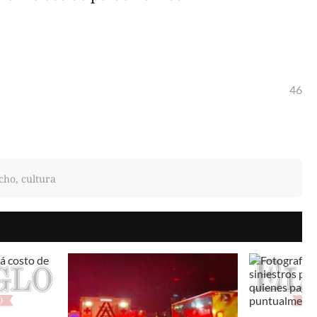
46
cho, cultura