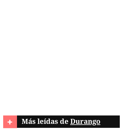
+
Más leídas de
Durango