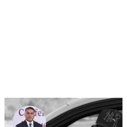
SUCESOS
NACIONAL
¡Sale a la luz!, el video
Detienen a 'El Güino',
de César Gastélum en el
empresario de La
que habla de Omar
Laguna y allegado a 'El
García Harfuch y
Limones', en Torreón
retenes
REDACCIÓN WEB
LUIS GIOVANNIE OLIVAS A.