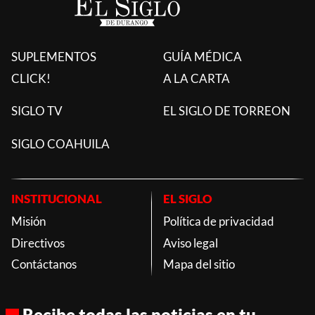
NACIONAL
REGIONAL
El calor no da tregua:
Remolino sorprende a
¿qué estados superarán
habitantes del poblado
los 45 grados mientras
Huazamotita, en
persiste la onda de
Mezquital, y derriba
calor?
techos
SANDRA VENEGAS
DENICE RAMÍREZ