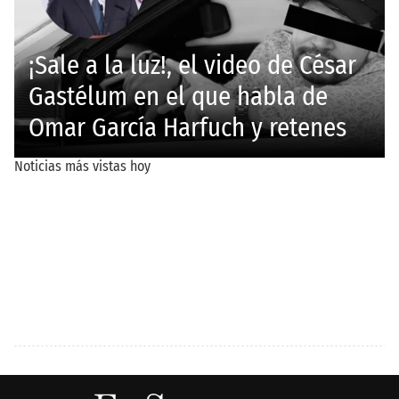
EDITORIALES
JUSTICIA
El Buki no cumplió las
Taxista creyó haber
expectativas de
pasado un bordo, pero
asistencia en la Feria de
halló a un hombre sin
Durango
vida debajo del vehículo
en Durango
CITLALLI ZOÉ SÁNCHEZ
REDACCIÓN EL SIGLO DE
DURANGO