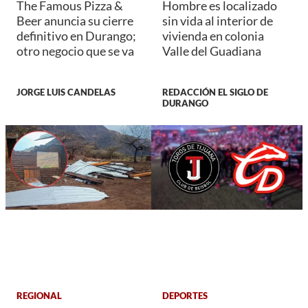
The Famous Pizza &
Hombre es localizado
Beer anuncia su cierre
sin vida al interior de
definitivo en Durango;
vivienda en colonia
otro negocio que se va
Valle del Guadiana
JORGE LUIS CANDELAS
REDACCIÓN EL SIGLO DE
DURANGO
REGIONAL
DEPORTES