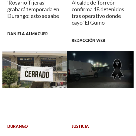
'Rosario Tijeras'
Alcalde de Torreón
grabará temporada en
confirma 18 detenidos
Durango: esto se sabe
tras operativo donde
cayó ‘El Güino’
DANIELA ALMAGUER
REDACCIÓN WEB
DURANGO
JUSTICIA