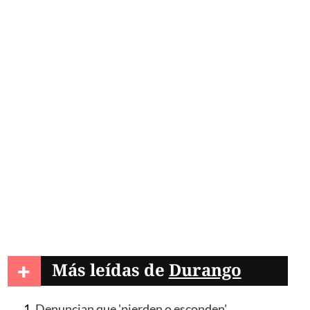
+
Más leídas de
Durango
Denuncian que 'pierden o esconden'