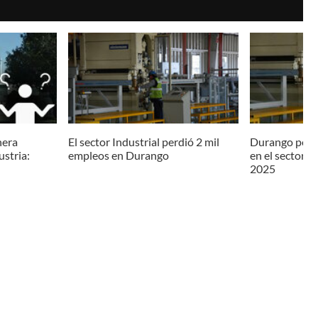
nera
El sector Industrial perdió 2 mil
Durango perd
ustria:
empleos en Durango
en el sector i
2025